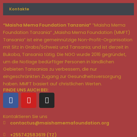
Kontakte
“Maisha Mema Foundation Tanzania”
“Maisha Mema
Foundation Tanzania” „Maisha Mema Foundation (MMFT)
Tansania“ ist eine gemeinnützige Non-Profit-Organisation
mit Sitz in Grabs/Schweiz und Tansania; und ist derzeit in
Bukoba, Tansania tätig. Die NGO wurde 2016 gegründet,
um die Notlage bedürftiger Personen in ländlichen
Gebieten Tansanias zu verbessern, die nur
eingeschränkten Zugang zur Gesundheitsversorgung
haben. MMFT basiert auf christlichen Werten.
FINDE UNS AUCH BEI:
F
Y
I
a
o
n
c
u
s
Kontaktieren Sie uns
e
t
t
contactus@maishamemafoundation.org
b
u
a
o
b
g
+255742583619 (TZ)