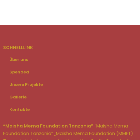
SCHNELLLINK
Über uns
Spended
Unsere Projekte
Gallerie
Kontakte
“Maisha Mema Foundation Tanzania”
“Maisha Mema
Foundation Tanzania” „Maisha Mema Foundation (MMFT)