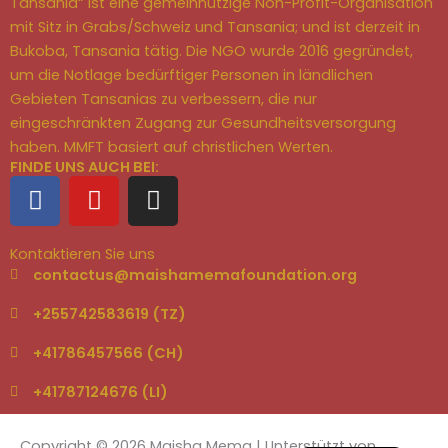
Tansania“ ist eine gemeinnützige Non-Profit-Organisation
mit Sitz in Grabs/Schweiz und Tansania; und ist derzeit in
Bukoba, Tansania tätig. Die NGO wurde 2016 gegründet,
um die Notlage bedürftiger Personen in ländlichen
Gebieten Tansanias zu verbessern, die nur
eingeschränkten Zugang zur Gesundheitsversorgung
haben. MMFT basiert auf christlichen Werten.
FINDE UNS AUCH BEI:
F
Y
I
a
o
n
c
u
s
Kontaktieren Sie uns
e
t
t
contactus@maishamemafoundation.org
b
u
a
o
b
g
+255742583619 (TZ)
o
e
r
+41786457566 (CH)
k
a
m
+41787124676 (LI)‬
English
Copyright © 2026 Maisha Mema | Unterstützt von